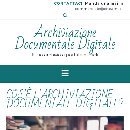
Skip
CONTATTACI!
Manda una mail a
to
commerciale@eiteam.it
content
Archiviazione
Documentale Digitale
Il tuo archivio a portata di click
COS’È L’ARCHIVIAZIONE
DOCUMENTALE DIGITALE?